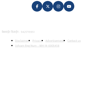
वेबसाईट डिजाईन - 9421719951
Disclaimer
Privacy
Advertisement
Contact us
Udyam Reg Num – MH-14-0005458