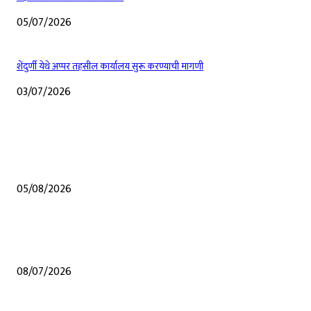
05/07/2026
शेंदुर्णी येथे अप्पर तहसील कार्यालय सुरू करण्याची मागणी
03/07/2026
EDITOR PICKS
शेंदुर्णीत महावितरण ची 50 लाखाहून अधिकची कामे वीज वितरण सुरळीत सक्षम करण्यासा
उपक्रम
05/08/2026
शेंदुर्णी येथेच अप्पर तससील कार्यालय व्हावे अन्य कुठल्याही ठिकाणी होऊ नये यासाठी संघर्
समितीचे जिल्हाधिकारी यांना निवेदन, हरकती नोंदविल्या
08/07/2026