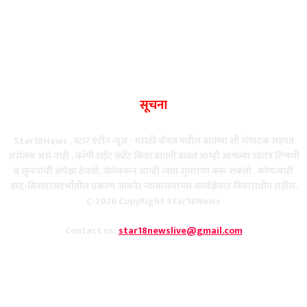
सूचना
Star18News , स्टार एटीन न्यूज - मराठी चॅनल मधील बातम्या शी संपादक सहमत
असेलच असे नाही . कॉपी राईट कंटेंट किंवा बातमी बाबत आम्ही आपल्या स्वतंत्र टिप्पणी
व सूचनांची अपेक्षा ठेवतो, जेणेकरून आम्ही त्यात सुधारणा करू शकतो . कोणत्याही
वाद-विवादासंदर्भातील प्रकरण जामनेर न्यायालयाच्या कार्यक्षेत्रात विचाराधीन राहील.
C-2026 CopyRight Star18News
Contact us:
star18newslive@gmail.com
FOLLOW US