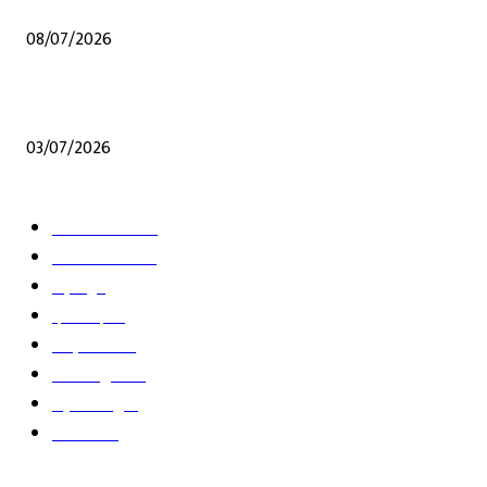
08/07/2026
शेंदुर्णी येथे अप्पर तहसील कार्यालय सुरू करण्याची मागणी
03/07/2026
POPULAR CATEGORY
ताज्या घडामोडी
12
आपलं जळगाव
11
महाराष्ट्र
7
देश-विदेश
5
क्राईम जगत
4
फिल्मी-दुनिया
2
व्हिडीओ न्यूज
1
शेतशिवार
1