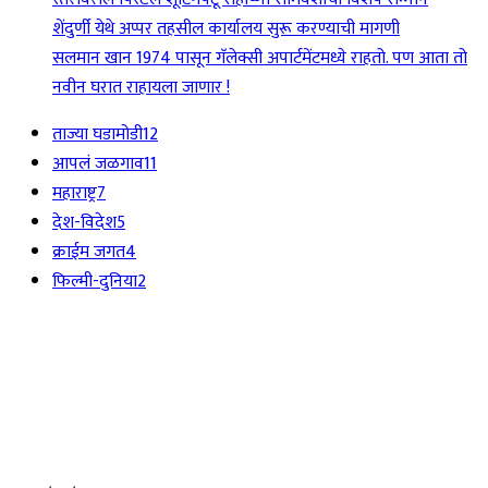
शेंदुर्णी येथे अप्पर तहसील कार्यालय सुरू करण्याची मागणी
सलमान खान 1974 पासून गॅलेक्सी अपार्टमेंटमध्ये राहतो. पण आता तो
नवीन घरात राहायला जाणार !
ताज्या घडामोडी
12
आपलं जळगाव
11
महाराष्ट्र
7
देश-विदेश
5
क्राईम जगत
4
फिल्मी-दुनिया
2
EDITOR PICKS
शेंदुर्णीत महावितरण ची 50 लाखाहून अधिकची कामे वीज वितरण सुरळीत सक्षम करण्यासा
उपक्रम