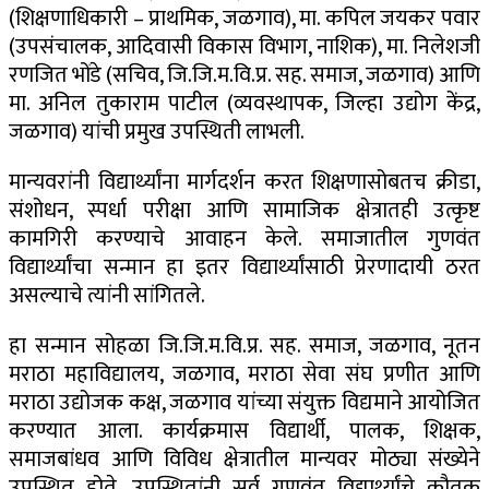
(शिक्षणाधिकारी – प्राथमिक, जळगाव), मा. कपिल जयकर पवार
(उपसंचालक, आदिवासी विकास विभाग, नाशिक), मा. निलेशजी
रणजित भोंडे (सचिव, जि.जि.म.वि.प्र. सह. समाज, जळगाव) आणि
मा. अनिल तुकाराम पाटील (व्यवस्थापक, जिल्हा उद्योग केंद्र,
जळगाव) यांची प्रमुख उपस्थिती लाभली.
मान्यवरांनी विद्यार्थ्यांना मार्गदर्शन करत शिक्षणासोबतच क्रीडा,
संशोधन, स्पर्धा परीक्षा आणि सामाजिक क्षेत्रातही उत्कृष्ट
कामगिरी करण्याचे आवाहन केले. समाजातील गुणवंत
विद्यार्थ्यांचा सन्मान हा इतर विद्यार्थ्यांसाठी प्रेरणादायी ठरत
असल्याचे त्यांनी सांगितले.
हा सन्मान सोहळा जि.जि.म.वि.प्र. सह. समाज, जळगाव, नूतन
मराठा महाविद्यालय, जळगाव, मराठा सेवा संघ प्रणीत आणि
मराठा उद्योजक कक्ष, जळगाव यांच्या संयुक्त विद्यमाने आयोजित
करण्यात आला. कार्यक्रमास विद्यार्थी, पालक, शिक्षक,
समाजबांधव आणि विविध क्षेत्रातील मान्यवर मोठ्या संख्येने
उपस्थित होते. उपस्थितांनी सर्व गुणवंत विद्यार्थ्यांचे कौतुक