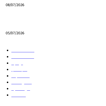
08/07/2026
जळगावात मराठा समाजातील गुणवंत विद्यार्थ्यांचा गौरव; राष्ट्रीय स्तरावरील पिस्टल शूटिंगपटू
सहीष्णा सोमवंशीचा विशेष सन्मान
05/07/2026
POPULAR CATEGORY
ताज्या घडामोडी
12
आपलं जळगाव
11
महाराष्ट्र
7
देश-विदेश
5
क्राईम जगत
4
फिल्मी-दुनिया
2
व्हिडीओ न्यूज
1
शेतशिवार
1