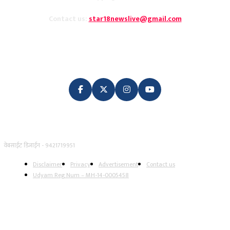
Contact us:
star18newslive@gmail.com
FOLLOW US
वेबसाईट डिजाईन - 9421719951
Disclaimer
Privacy
Advertisement
Contact us
Udyam Reg Num – MH-14-0005458