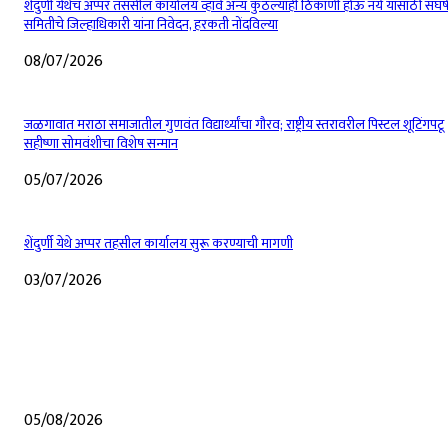
शेंदुर्णी येथेच अप्पर तससील कार्यालय व्हावे अन्य कुठल्याही ठिकाणी होऊ नये यासाठी संघर्
समितीचे जिल्हाधिकारी यांना निवेदन, हरकती नोंदविल्या
08/07/2026
जळगावात मराठा समाजातील गुणवंत विद्यार्थ्यांचा गौरव; राष्ट्रीय स्तरावरील पिस्टल शूटिंगपटू
सहीष्णा सोमवंशीचा विशेष सन्मान
05/07/2026
शेंदुर्णी येथे अप्पर तहसील कार्यालय सुरू करण्याची मागणी
03/07/2026
EDITOR PICKS
शेंदुर्णीत महावितरण ची 50 लाखाहून अधिकची कामे वीज वितरण सुरळीत सक्षम करण्यासा
उपक्रम
05/08/2026