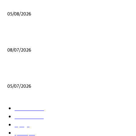
उपक्रम
05/08/2026
शेंदुर्णी येथेच अप्पर तससील कार्यालय व्हावे अन्य कुठल्याही ठिकाणी होऊ नये यासाठी संघर्
समितीचे जिल्हाधिकारी यांना निवेदन, हरकती नोंदविल्या
08/07/2026
जळगावात मराठा समाजातील गुणवंत विद्यार्थ्यांचा गौरव; राष्ट्रीय स्तरावरील पिस्टल शूटिंगपटू
सहीष्णा सोमवंशीचा विशेष सन्मान
05/07/2026
POPULAR CATEGORY
ताज्या घडामोडी
12
आपलं जळगाव
11
महाराष्ट्र
7
देश-विदेश
5