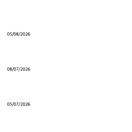
EDITOR PICKS
शेंदुर्णीत महावितरण ची 50 लाखाहून अधिकची कामे वीज वितरण सुरळीत सक्षम करण्यासा
उपक्रम
05/08/2026
शेंदुर्णी येथेच अप्पर तससील कार्यालय व्हावे अन्य कुठल्याही ठिकाणी होऊ नये यासाठी संघर्
समितीचे जिल्हाधिकारी यांना निवेदन, हरकती नोंदविल्या
08/07/2026
जळगावात मराठा समाजातील गुणवंत विद्यार्थ्यांचा गौरव; राष्ट्रीय स्तरावरील पिस्टल शूटिंगपटू
सहीष्णा सोमवंशीचा विशेष सन्मान
05/07/2026
POPULAR POSTS
शेंदुर्णीत महावितरण ची 50 लाखाहून अधिकची कामे वीज वितरण सुरळीत सक्षम करण्यासा