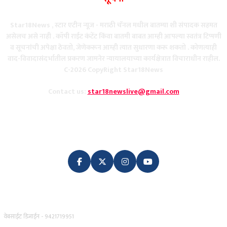
Star18News , स्टार एटीन न्यूज - मराठी चॅनल मधील बातम्या शी संपादक सहमत
असेलच असे नाही . कॉपी राईट कंटेंट किंवा बातमी बाबत आम्ही आपल्या स्वतंत्र टिप्पणी
व सूचनांची अपेक्षा ठेवतो, जेणेकरून आम्ही त्यात सुधारणा करू शकतो . कोणत्याही
वाद-विवादासंदर्भातील प्रकरण जामनेर न्यायालयाच्या कार्यक्षेत्रात विचाराधीन राहील.
C-2026 CopyRight Star18News
Contact us:
star18newslive@gmail.com
FOLLOW US
वेबसाईट डिजाईन - 9421719951