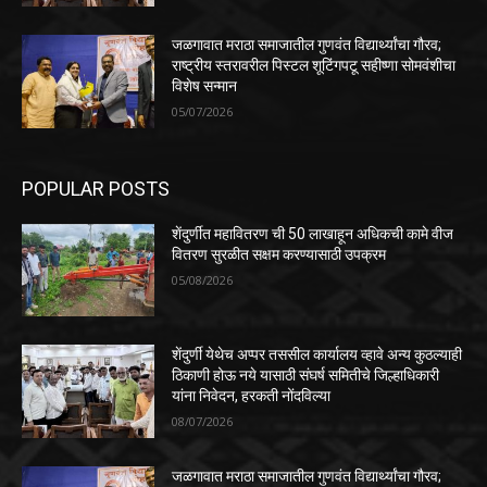
जळगावात मराठा समाजातील गुणवंत विद्यार्थ्यांचा गौरव;
राष्ट्रीय स्तरावरील पिस्टल शूटिंगपटू सहीष्णा सोमवंशीचा
विशेष सन्मान
05/07/2026
POPULAR POSTS
शेंदुर्णीत महावितरण ची 50 लाखाहून अधिकची कामे वीज
वितरण सुरळीत सक्षम करण्यासाठी उपक्रम
05/08/2026
शेंदुर्णी येथेच अप्पर तससील कार्यालय व्हावे अन्य कुठल्याही
ठिकाणी होऊ नये यासाठी संघर्ष समितीचे जिल्हाधिकारी
यांना निवेदन, हरकती नोंदविल्या
08/07/2026
जळगावात मराठा समाजातील गुणवंत विद्यार्थ्यांचा गौरव;