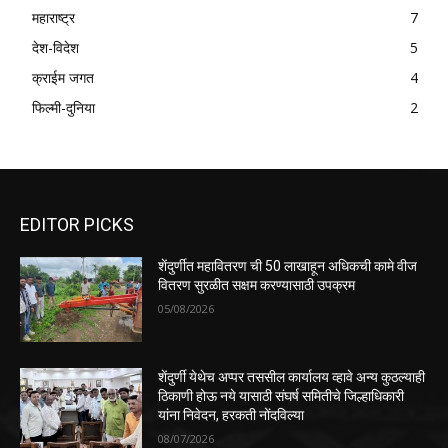
महाराष्ट्र
7
देश-विदेश
5
क्राईम जगत
4
फिल्मी-दुनिया
2
EDITOR PICKS
शेंदुर्णीत महावितरण ची 50 लाखाहून अधिकची कामे वीज
वितरण सुरळीत सक्षम करण्यासाठी उपक्रम
05/08/2026
शेंदुर्णी येथेच अप्पर तससील कार्यालय व्हावे अन्य कुठल्याही
ठिकाणी होऊ नये यासाठी संघर्ष समितीचे जिल्हाधिकारी
यांना निवेदन, हरकती नोंदविल्या
08/07/2026