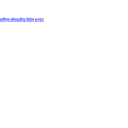
ू सहीष्णा सोमवंशीचा विशेष सन्मान
ठी उपक्रम
ष समितीचे जिल्हाधिकारी यांना निवेदन, हरकती नोंदविल्या