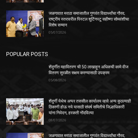
जळगावात मराठा समाजातील गुणवंत विद्यार्थ्यांचा गौरव;
राष्ट्रीय स्तरावरील पिस्टल शूटिंगपटू सहीष्णा सोमवंशीचा
विशेष सन्मान
05/07/2026
POPULAR POSTS
शेंदुर्णीत महावितरण ची 50 लाखाहून अधिकची कामे वीज
वितरण सुरळीत सक्षम करण्यासाठी उपक्रम
05/08/2026
शेंदुर्णी येथेच अप्पर तससील कार्यालय व्हावे अन्य कुठल्याही
ठिकाणी होऊ नये यासाठी संघर्ष समितीचे जिल्हाधिकारी
यांना निवेदन, हरकती नोंदविल्या
08/07/2026
जळगावात मराठा समाजातील गुणवंत विद्यार्थ्यांचा गौरव;