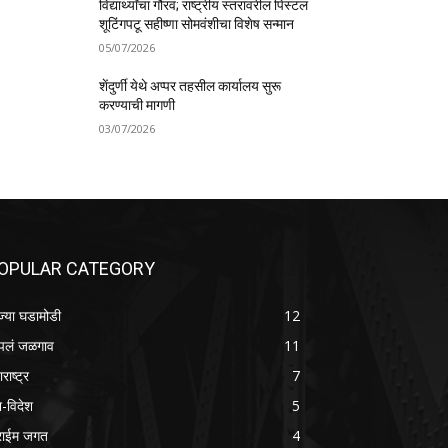
विद्यार्थ्यांचा गौरव; राष्ट्रीय स्तरावरील पिस्टल
शूटिंगपटू सहीष्णा सोमवंशीचा विशेष सन्मान
05/07/2026
शेंदुर्णी येथे अप्पर तहसील कार्यालय सुरू
करण्याची मागणी
03/07/2026
OPULAR CATEGORY
ज्या घडामोडी
12
लं जळगाव
11
राष्ट्र
7
श-विदेश
5
राईम जगत
4