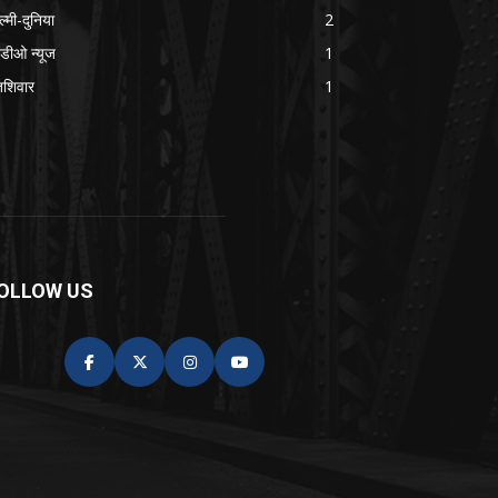
ल्मी-दुनिया
2
हिडीओ न्यूज
1
तशिवार
1
OLLOW US