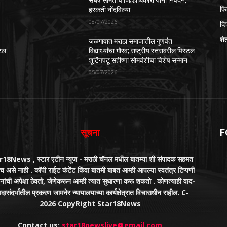
संघर्ष समितीचे जिल्हाधिकारी यांना निवेदन,
फि
हरकती नोंदविल्या
08/07/2026
व्
शे
जळगावात मराठा समाजातील गुणवंत
्टल
विद्यार्थ्यांचा गौरव; राष्ट्रीय स्तरावरील पिस्टल
शूटिंगपटू सहीष्णा सोमवंशीचा विशेष सन्मान
05/07/2026
सूचना
F
18News , स्टार एटीन न्यूज - मराठी चॅनल मधील बातम्या शी संपादक सहमत
 असे नाही . कॉपी राईट कंटेंट किंवा बातमी बाबत आम्ही आपल्या स्वतंत्र टिप्पणी
नांची अपेक्षा ठेवतो, जेणेकरून आम्ही त्यात सुधारणा करू शकतो . कोणत्याही वाद-
ादासंदर्भातील प्रकरण जामनेर न्यायालयाच्या कार्यक्षेत्रात विचाराधीन राहील. C-
2026 CopyRight Star18News
Contact us:
star18newslive@gmail.com