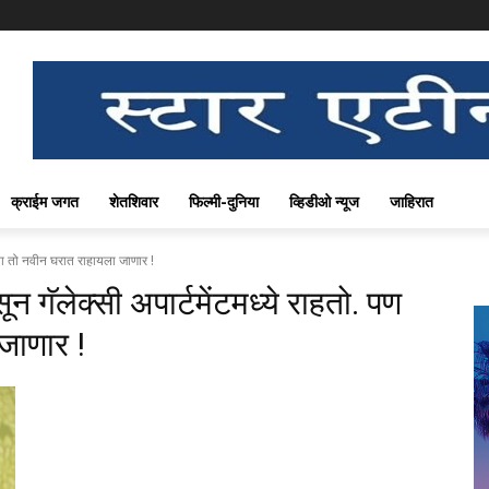
क्राईम जगत
शेतशिवार
फिल्मी-दुनिया
व्हिडीओ न्यूज
जाहिरात
ता तो नवीन घरात राहायला जाणार !
ॅलेक्सी अपार्टमेंटमध्ये राहतो. पण
जाणार !