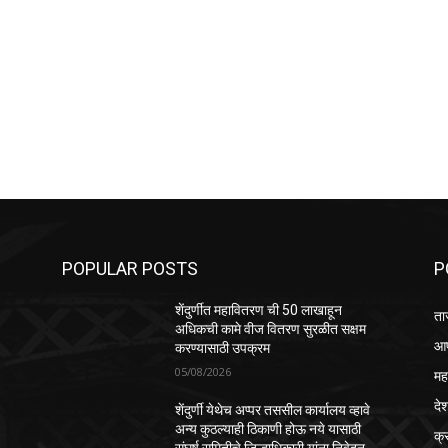
POPULAR POSTS
P
शेंदुर्णीत महावितरण ची 50 लाखाहून
ता
अधिकची कामे वीज वितरण सुरळीत सक्षम
आप
करण्यासाठी उपक्रम
05/08/2026
महा
दे
शेंदुर्णी येथेच अप्पर तससील कार्यालय व्हावे
अन्य कुठल्याही ठिकाणी होऊ नये यासाठी
क्