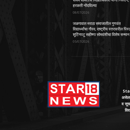
संघर्ष समितीचे जिल्हाधिकारी यांना निवेदन,
हरकती नोंदविल्या
08/07/2026
जळगावात मराठा समाजातील गुणवंत
विद्यार्थ्यांचा गौरव; राष्ट्रीय स्तरावरील पिस
शूटिंगपटू सहीष्णा सोमवंशीचा विशेष सन्मान
05/07/2026
Star
असेलच
व सूच
विव