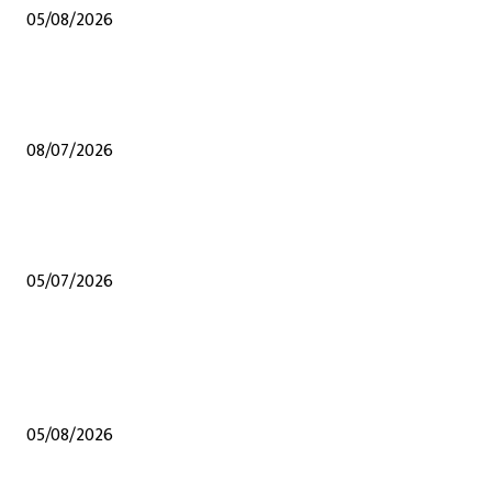
05/08/2026
शेंदुर्णी येथेच अप्पर तससील कार्यालय व्हावे अन्य कुठल्याही ठिकाणी होऊ नये यासाठी संघर्
समितीचे जिल्हाधिकारी यांना निवेदन, हरकती नोंदविल्या
08/07/2026
जळगावात मराठा समाजातील गुणवंत विद्यार्थ्यांचा गौरव; राष्ट्रीय स्तरावरील पिस्टल शूटिंगपटू
सहीष्णा सोमवंशीचा विशेष सन्मान
05/07/2026
POPULAR POSTS
शेंदुर्णीत महावितरण ची 50 लाखाहून अधिकची कामे वीज वितरण सुरळीत सक्षम करण्यासा
उपक्रम
05/08/2026