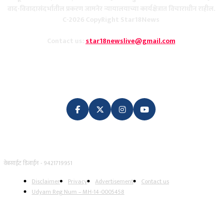
वाद-विवादासंदर्भातील प्रकरण जामनेर न्यायालयाच्या कार्यक्षेत्रात विचाराधीन राहील.
C-2026 CopyRight Star18News
Contact us:
star18newslive@gmail.com
FOLLOW US
वेबसाईट डिजाईन - 9421719951
Disclaimer
Privacy
Advertisement
Contact us
Udyam Reg Num – MH-14-0005458