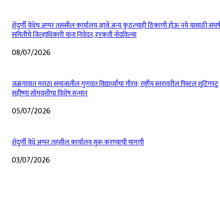
शेंदुर्णी येथेच अप्पर तससील कार्यालय व्हावे अन्य कुठल्याही ठिकाणी होऊ नये यासाठी संघर्
समितीचे जिल्हाधिकारी यांना निवेदन, हरकती नोंदविल्या
08/07/2026
जळगावात मराठा समाजातील गुणवंत विद्यार्थ्यांचा गौरव; राष्ट्रीय स्तरावरील पिस्टल शूटिंगपटू
सहीष्णा सोमवंशीचा विशेष सन्मान
05/07/2026
शेंदुर्णी येथे अप्पर तहसील कार्यालय सुरू करण्याची मागणी
03/07/2026
EDITOR PICKS
शेंदुर्णीत महावितरण ची 50 लाखाहून अधिकची कामे वीज वितरण सुरळीत सक्षम करण्यासा
उपक्रम