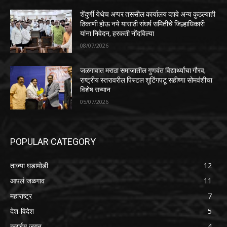
शेंदुर्णी येथेच अप्पर तससील कार्यालय व्हावे अन्य कुठल्याही
ठिकाणी होऊ नये यासाठी संघर्ष समितीचे जिल्हाधिकारी
यांना निवेदन, हरकती नोंदविल्या
08/07/2026
जळगावात मराठा समाजातील गुणवंत विद्यार्थ्यांचा गौरव;
राष्ट्रीय स्तरावरील पिस्टल शूटिंगपटू सहीष्णा सोमवंशीचा
विशेष सन्मान
05/07/2026
POPULAR CATEGORY
ताज्या घडामोडी
12
आपलं जळगाव
11
महाराष्ट्र
7
देश-विदेश
5
क्राईम जगत
4