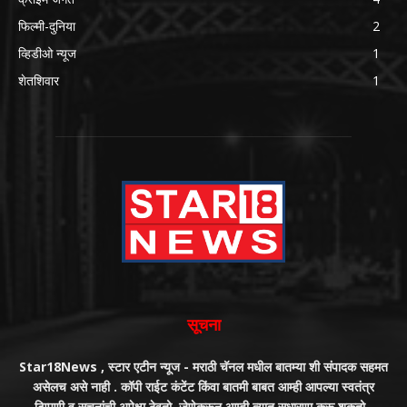
फिल्मी-दुनिया
2
व्हिडीओ न्यूज
1
शेतशिवार
1
सूचना
Star18News , स्टार एटीन न्यूज - मराठी चॅनल मधील बातम्या शी संपादक सहमत
असेलच असे नाही . कॉपी राईट कंटेंट किंवा बातमी बाबत आम्ही आपल्या स्वतंत्र
टिप्पणी व सूचनांची अपेक्षा ठेवतो, जेणेकरून आम्ही त्यात सुधारणा करू शकतो .