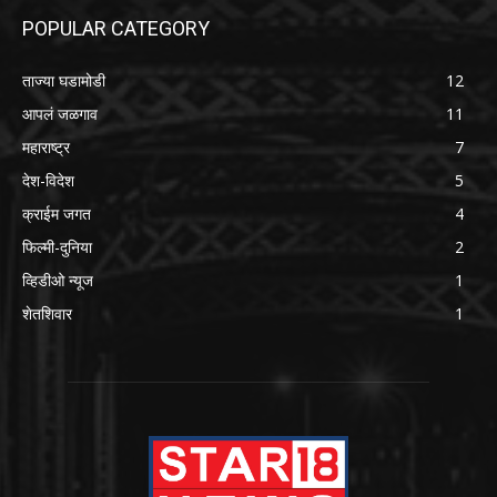
POPULAR CATEGORY
ताज्या घडामोडी
12
आपलं जळगाव
11
महाराष्ट्र
7
देश-विदेश
5
क्राईम जगत
4
फिल्मी-दुनिया
2
व्हिडीओ न्यूज
1
शेतशिवार
1